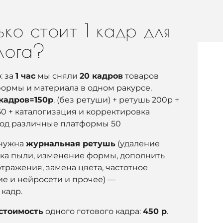
ько стоит 1 кадр для
лога?
р
: за
1 час
мы сняли
20 кадров
товаров
ормы и материала в одном ракурсе.
кадров=150р
. (без ретуши) + ретушь 200р +
50 + каталогизация и корректировка
под различные платформы 50
 нужна
журнальная ретушь
(удаление
тка пыли, изменение формы, дополнить
отражения, замена цвета, частотное
е и нейросети и прочее) —
 кадр.
стоимость
одного готового кадра:
4
50 р
.