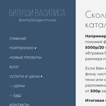
Скол
ката
Наприме
ГЛАВНАЯ
похожей ф
5
000р/20 
ПОРТФОЛИО
обтравка 
НОВЫЕ ПРОЕКТЫ
размера 
БЛОГ
Если Вам
фона, чис
УСЛУГИ И ЦЕНЫ
тени или 
разложени
ЦЕНЫ
от
50
0р
за
FAQ
Итоговая 
КОНТАКТЫ