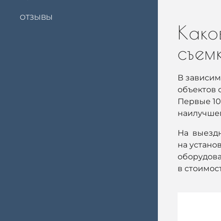
ОТЗЫВЫ
Како
съе
В зависим
объектов 
Первые 10
наилучшег
На выездн
на устано
оборудова
в стоимос