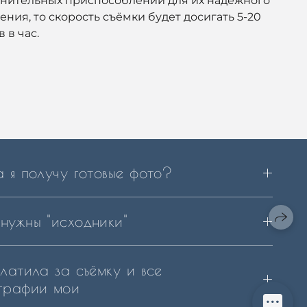
нительных приспособлений для их надежного
ения, то скорость съёмки будет досигать 5-20
 в час.
а я получу готовые фото?
нужны "исходники"
платила за съёмку и все
графии мои