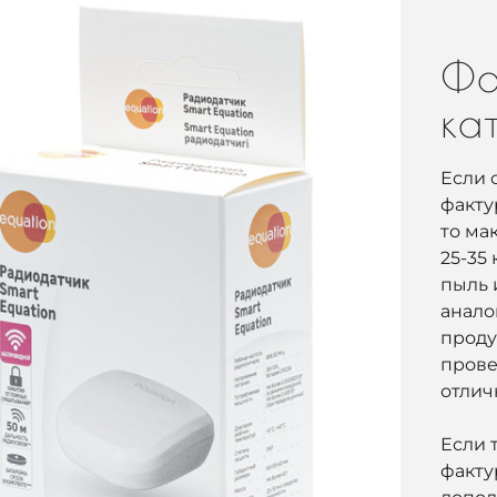
Фо
ка
Если 
факту
то ма
25-35 
пыль 
анало
проду
прове
отлич
Если 
факту