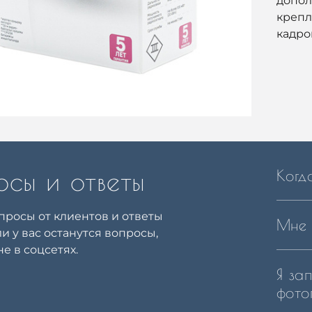
допол
крепл
кадров
осы и ответы
Когд
просы от клиентов и ответы
Мне 
ли у вас останутся вопросы,
е в соцсетях.
Я за
фото