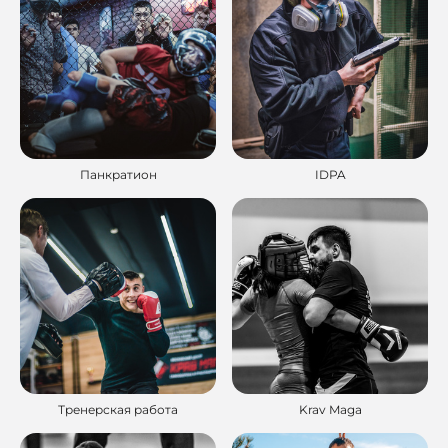
Панкратион
IDPA
Тренерская работа
Krav Maga