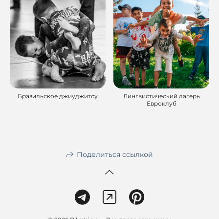
Бразильское джиуджитсу
Лингвистический лагерь
Евроклуб
Поделиться ссылкой